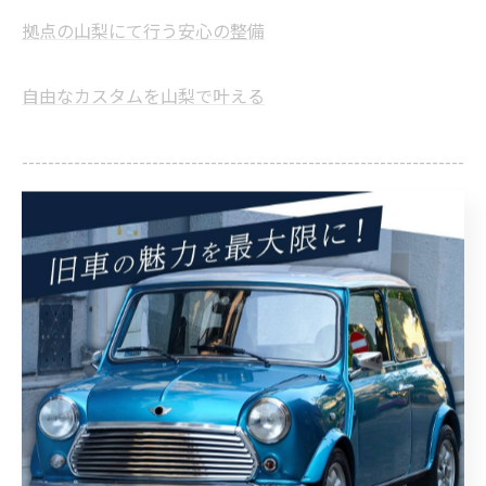
拠点の山梨にて行う安心の整備
自由なカスタムを山梨で叶える
--------------------------------------------------------------------
--
修理
整備
カスタム
< 前のページ
一覧に戻る
次のページ >
カテゴリー
Categories