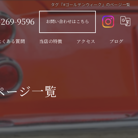
タグ『#ゴールデンウィーク』のページ一覧
-269-9596
お問い合わせはこちら
よくある質問
当店の特徴
アクセス
ブログ
販売
コラム
修理
ページ一覧
整備
カスタム
車検