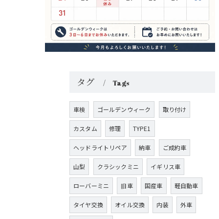
タグ
Tags
車検
ゴールデンウィーク
取り付け
カスタム
修理
TYPE1
ヘッドライトリペア
納車
ご成約車
山梨
クラシックミニ
イギリス車
ローバーミニ
旧車
国産車
軽自動車
タイヤ交換
オイル交換
内装
外車