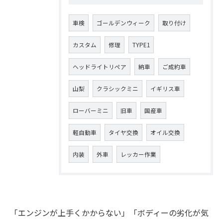
車検
ゴールデンウィーク
取り付け
カスタム
修理
TYPE1
ヘッドライトリペア
納車
ご成約車
山梨
クラシックミニ
イギリス車
ローバーミニ
旧車
国産車
軽自動車
タイヤ交換
オイル交換
内装
外車
レッカー作業
「エンジンが上手くかからない」「ボディーの劣化が気