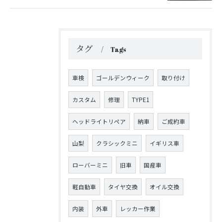
タグ
Tags
車検
ゴールデンウィーク
取り付け
カスタム
修理
TYPE1
ヘッドライトリペア
納車
ご成約車
山梨
クラシックミニ
イギリス車
ローバーミニ
旧車
国産車
軽自動車
タイヤ交換
オイル交換
内装
外車
レッカー作業