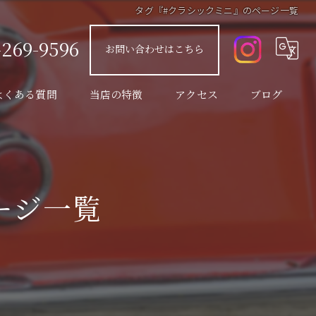
タグ『#クラシックミニ』のページ一覧
-269-9596
お問い合わせはこちら
よくある質問
当店の特徴
アクセス
ブログ
販売
コラム
修理
ージ一覧
整備
カスタム
車検