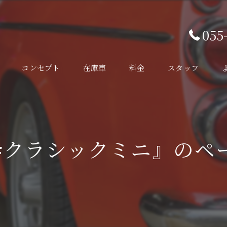
055
コンセプト
在庫車
料金
スタッフ
#クラシックミニ』のペ