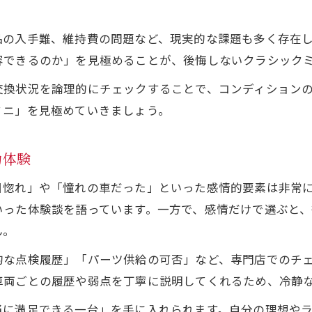
ーバーミニとミニクーパーの違いを解説
品の入手難、維持費の問題など、現実的な課題も多く存在
クラシックミニ視点で見るローバーミニとミニクーパー
容できるのか」を見極めることが、後悔しないクラシック
ローバーミニとミニクーパーの特徴をクラシックミニで
交換状況を論理的にチェックすることで、コンディション
クラシックミニ購入前に知るべきモデルの違い
ミニ」を見極めていきましょう。
ローバーミニ歴代モデルとクラシックミニの関係性
クラシックミニとオースチンミニの選び方ガイド
力体験
れやすいといわれる理由を論理的に探る
目惚れ」や「憧れの車だった」といった感情的要素は非常
クラシックミニが壊れやすいとされる本当の理由
いった体験談を語っています。一方で、感情だけで選ぶと
クラシックミニの弱点と予防整備の重要性
ん。
ミニクーパーが壊れやすい噂の真相を解説
的な点検履歴」「パーツ供給の可否」など、専門店でのチ
クラシックミニの経年劣化と維持管理のポイント
車両ごとの履歴や弱点を丁寧に説明してくれるため、冷静
ローバーミニの故障リスクと対策方法
当に満足できる一台」を手に入れられます。自分の理想や