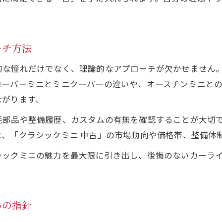
ラシックミニと長く付き合うための心得
クラシックミニを長く楽しむための維持管理術
クラシックミニの消耗部品と予防整備の基礎知識
ーチ方法
クラシックミニとの信頼関係を築く日常点検方法
的な憧れだけでなく、理論的なアプローチが欠かせません
ミニクーパーと安心して付き合うメンテナンスのコツ
ローバーミニとミニクーパーの違いや、オースチンミニと
クラシックミニ中古車の長期所有ポイント
ながります。
心してクラシックミニを楽しむための選び方
耗部品や整備履歴、カスタムの有無を確認することが大切
クラシックミニを安心して選ぶための基準と考え方
、「クラシックミニ 中古」の市場動向や価格帯、整備体
お問い合わせ・ご相談はこちら
お問い合わせ・ご相談はこちら
クラシックミニ専門店選びで重視すべきポイント
シックミニの魅力を最大限に引き出し、後悔のないカーラ
クラシックミニ購入時の納車整備チェック方法
クラシックミニを後悔なく楽しむための選択基準
クラシックミニ中古車で安心を得るためのコツ
めの指針