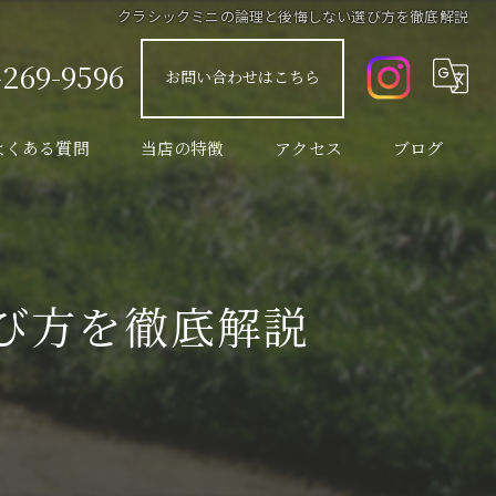
クラシックミニの論理と後悔しない選び方を徹底解説
-269-9596
お問い合わせはこちら
よくある質問
当店の特徴
アクセス
ブログ
販売
コラム
修理
び方を徹底解説
整備
カスタム
車検