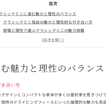
目次
ラシックミニに潜む魅力と理性のバランス
クラシックミニ独自の魅力と理性的な付き合い方
感情と理性で選ぶクラシックミニの魅力体験
クラシックミニを楽しむ理論的アプローチ方法
クラシックミニの魅力に溺れず選ぶための指針
クラシックミニで後悔しない理性的な魅力の見極め
悔しないクラシックミニ購入術を伝授
潜む魅力と理性のバランス
クラシックミニ購入で後悔しないための具体策
クラシックミニ選びで重要なチェックポイント
付き合い方
信頼できるクラシックミニ中古車の見極め方
なデザインとコンパクトな車体が多くの愛好家を惹きつけ
クラシックミニ購入時の注意点と失敗例から学ぶ
、独特のドライビングフィールといった論理的な魅力も見
クラシックミニ購入で失敗しないための準備方法