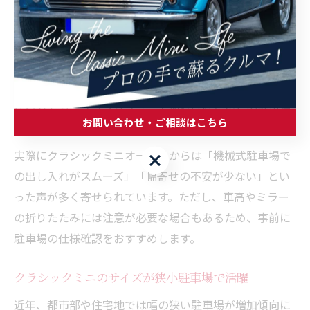
クラシックミニの魅力のひとつは、そのコンパクトなボ
ディサイズにあります。全長約3,050mm、全幅約
1,410mmというサイズは、都市部の機械式駐車場の標準
枠（全長5,000mm以内・全幅1,850mm以内）にも余裕
をもって収まります。機械式駐車場のサイズ制限が気に
なる方でも、クラシックミニであればほとんどの駐車場
お問い合わせ・ご相談はこちら
に対応可能です。
実際にクラシックミニオーナーからは「機械式駐車場で
お問い合わせ・ご相談はこちら
の出し入れがスムーズ」「幅寄せの不安が少ない」とい
った声が多く寄せられています。ただし、車高やミラー
の折りたたみには注意が必要な場合もあるため、事前に
駐車場の仕様確認をおすすめします。
クラシックミニのサイズが狭小駐車場で活躍
近年、都市部や住宅地では幅の狭い駐車場が増加傾向に