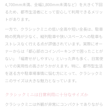
特徴
4,700mm未満、全幅1,800mm未満など）を大きく下回
クラシックミニ旧型と現行車のサイズの違
るため、都市生活者にとって安心して利用できるメリッ
い
トがあります。
ローバーミニとクーパーの全幅と全長を整
一方で、クラシックミニの低い全高や短い全長は、駐車
理
時の死角が少なく、縦列駐車や狭いスペースへの駐車も
クラシックミニのグレードで変わるサイズ
ストレスなく行える点が評価されています。実際にオー
感
ナーからは「都心部のコインパーキングで困ったことが
狭い駐車場に収まるクラシックミニ活用術
ない」「幅寄せがしやすい」といった声も多く、日常使
いでの実用性の高さがうかがえます。特に、都市型生活
クラシックミニなら機械式駐車場も安心
を送る方や駐車場事情に悩む方にとって、クラシックミ
クラシックミニのサイズが狭小駐車場で活
ニのサイズは大きな魅力となっています。
躍
クラシックミニの全長と全幅を活かした駐
クラシックミニは日常利用に十分なサイズか
車法
クラシックミニは外観が非常にコンパクトでありながら
クラシックミニのサイズ感で駐車ストレス