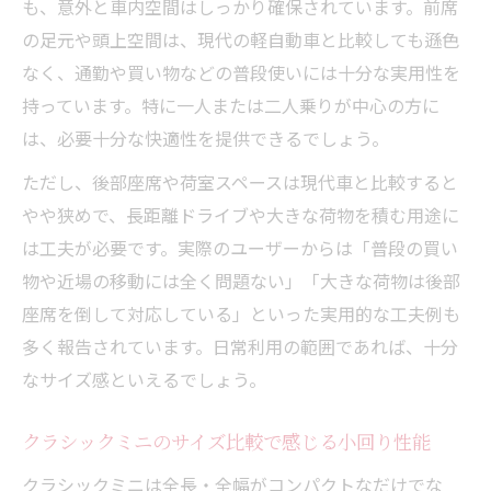
も、意外と車内空間はしっかり確保されています。前席
軽減
の足元や頭上空間は、現代の軽自動車と比較しても遜色
都市部でもクラシックミニが人気な理由と
なく、通勤や買い物などの普段使いには十分な実用性を
は
持っています。特に一人または二人乗りが中心の方に
クラシックミニの荷室実用性と収納力を深掘り
は、必要十分な快適性を提供できるでしょう。
クラシックミニの荷室サイズと実用性を検
ただし、後部座席や荷室スペースは現代車と比較すると
証
やや狭めで、長距離ドライブや大きな荷物を積む用途に
クラシックミニで家族旅行の荷物は積める
は工夫が必要です。実際のユーザーからは「普段の買い
か
物や近場の移動には全く問題ない」「大きな荷物は後部
クラシックミニのトランク寸法と収納アイ
座席を倒して対応している」といった実用的な工夫例も
デア
多く報告されています。日常利用の範囲であれば、十分
クラシックミニの荷室活用術と使い勝手の
なサイズ感といえるでしょう。
工夫
クラシックミニのコンパクト設計がもたら
クラシックミニのサイズ比較で感じる小回り性能
す収納力
クラシックミニは全長・全幅がコンパクトなだけでな