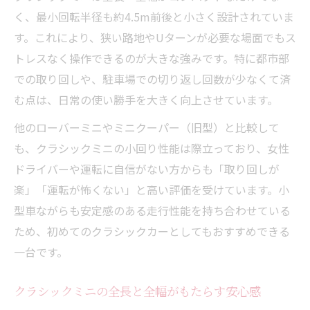
実際どう違う？クラシックミニ旧型と現行車比
く、最小回転半径も約4.5m前後と小さく設計されていま
較
す。これにより、狭い路地やUターンが必要な場面でもス
クラシックミニ旧型と現行車のサイズ差に
トレスなく操作できるのが大きな強みです。特に都市部
注目
での取り回しや、駐車場での切り返し回数が少なくて済
む点は、日常の使い勝手を大きく向上させています。
クラシックミニと現代車の室内空間を比較
クラシックミニの旧型と新型で変わった点
他のローバーミニやミニクーパー（旧型）と比較して
は
も、クラシックミニの小回り性能は際立っており、女性
クラシックミニのサイズと乗り心地の進化
ドライバーや運転に自信がない方からも「取り回しが
楽」「運転が怖くない」と高い評価を受けています。小
現行車と比べたクラシックミニのデザイン
型車ながらも安定感のある走行性能を持ち合わせている
魅力
ため、初めてのクラシックカーとしてもおすすめできる
軽量ボディが際立つクラシックミニの魅力とは
一台です。
クラシックミニの軽量ボディが生む走行性
能
クラシックミニの全長と全幅がもたらす安心感
クラシックミニの軽さと耐久性のバランス