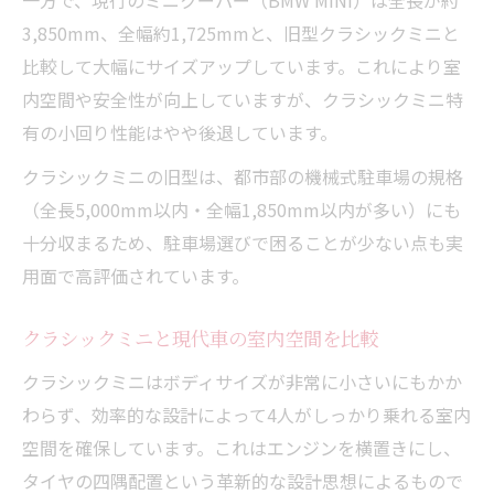
一方で、現行のミニクーパー（BMW MINI）は全長が約
3,850mm、全幅約1,725mmと、旧型クラシックミニと
比較して大幅にサイズアップしています。これにより室
内空間や安全性が向上していますが、クラシックミニ特
有の小回り性能はやや後退しています。
クラシックミニの旧型は、都市部の機械式駐車場の規格
（全長5,000mm以内・全幅1,850mm以内が多い）にも
十分収まるため、駐車場選びで困ることが少ない点も実
用面で高評価されています。
クラシックミニと現代車の室内空間を比較
クラシックミニはボディサイズが非常に小さいにもかか
わらず、効率的な設計によって4人がしっかり乗れる室内
空間を確保しています。これはエンジンを横置きにし、
タイヤの四隅配置という革新的な設計思想によるもので