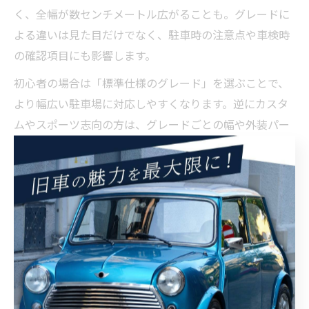
く、全幅が数センチメートル広がることも。グレードに
よる違いは見た目だけでなく、駐車時の注意点や車検時
の確認項目にも影響します。
初心者の場合は「標準仕様のグレード」を選ぶことで、
より幅広い駐車場に対応しやすくなります。逆にカスタ
ムやスポーツ志向の方は、グレードごとの幅や外装パー
ツの違いを事前に把握した上で購入検討するのが安心で
す。
狭い駐車場に収まるクラシックミ
ニ活用術
クラシックミニなら機械式駐車場も安心