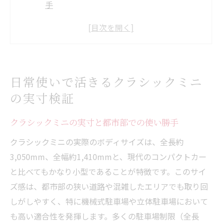
手
クラシックミニは日常利用に十分なサイズ
か
クラシックミニのサイズ比較で感じる小回
り性能
日常使いで活きるクラシックミニ
クラシックミニの全長と全幅がもたらす安
の実寸検証
心感
クラシックミニのサイズ感で駐車が変わる
クラシックミニの実寸と都市部での使い勝手
理由
クラシックミニの実際のボディサイズは、全長約
ローバーミニとミニクーパーのサイズの違いを
3,050mm、全幅約1,410mmと、現代のコンパクトカー
整理
と比べてもかなり小型であることが特徴です。このサイ
クラシックミニとミニクーパーの実寸を徹
ズ感は、都市部の狭い道路や混雑したエリアでも取り回
底比較
しがしやすく、特に機械式駐車場や立体駐車場において
ローバーミニとミニクーパーのサイズ差の
も高い適合性を発揮します。多くの駐車場制限（全長