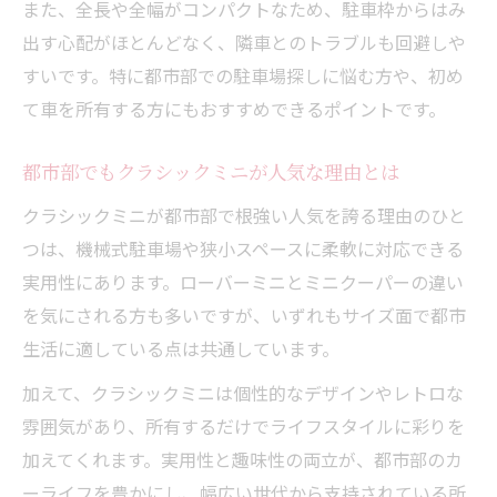
また、全長や全幅がコンパクトなため、駐車枠からはみ
出す心配がほとんどなく、隣車とのトラブルも回避しや
すいです。特に都市部での駐車場探しに悩む方や、初め
て車を所有する方にもおすすめできるポイントです。
都市部でもクラシックミニが人気な理由とは
クラシックミニが都市部で根強い人気を誇る理由のひと
つは、機械式駐車場や狭小スペースに柔軟に対応できる
実用性にあります。ローバーミニとミニクーパーの違い
を気にされる方も多いですが、いずれもサイズ面で都市
生活に適している点は共通しています。
加えて、クラシックミニは個性的なデザインやレトロな
雰囲気があり、所有するだけでライフスタイルに彩りを
加えてくれます。実用性と趣味性の両立が、都市部のカ
ーライフを豊かにし、幅広い世代から支持されている所