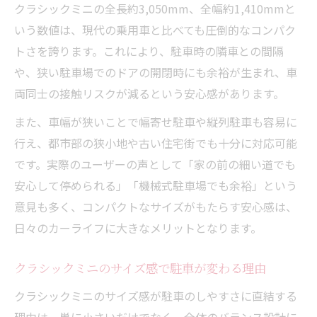
クラシックミニの全長約3,050mm、全幅約1,410mmと
クラシックミニの重量と小型設計の魅力を
いう数値は、現代の乗用車と比べても圧倒的なコンパク
探る
トさを誇ります。これにより、駐車時の隣車との間隔
クラシックミニが今も選ばれる理由と特徴
や、狭い駐車場でのドアの開閉時にも余裕が生まれ、車
クラシックミニの壊れやすさは本当かを検
両同士の接触リスクが減るという安心感があります。
証
また、車幅が狭いことで幅寄せ駐車や縦列駐車も容易に
行え、都市部の狭小地や古い住宅街でも十分に対応可能
です。実際のユーザーの声として「家の前の細い道でも
安心して停められる」「機械式駐車場でも余裕」という
意見も多く、コンパクトなサイズがもたらす安心感は、
日々のカーライフに大きなメリットとなります。
クラシックミニのサイズ感で駐車が変わる理由
クラシックミニのサイズ感が駐車のしやすさに直結する