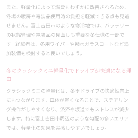
クラシックミニに適したスタッドレスタイ
また、軽量化によって燃費もわずかに改善されるため、
ヤ選択術
冬場の暖房や電装品使用時の負担を軽減できる点も見逃
軽量化クラシックミニとタイヤ選びの最適
せません。富士吉田市のような寒冷地では、バッテリー
な関係
の状態管理や電装品の見直しも重要な冬仕様の一部で
す。経験者は、冬用ワイパーや撥水ガラスコートなど追
クラシックミニ冬のグリップ力と軽量化の
加装備も検討すると良いでしょう。
工夫
クラシックミニの軽量化とタイヤ装着時期
冬のクラシックミニ軽量化でドライブが快適になる理
の基準
由
クラシックミニ冬仕様でタイヤ選びを失敗
クラシックミニの軽量化は、冬季ドライブの快適性向上
しない方法
にもつながります。車体が軽くなることで、ステアリン
グ操作がしやすくなり、渋滞や坂道でもストレスが減少
します。特に富士吉田市周辺のような勾配の多いエリア
では、軽量化の効果を実感しやすいでしょう。