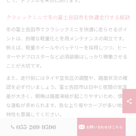
とで、トラブルを未然に防げます。
クラシックミニで冬の富士吉田市を快適走行する秘訣
冬の富士吉田市でクラシックミニを快適に走らせるポイ
ントは、的確な軽量化と冬用メンテナンスの両立です。
例えば、軽量ホイールやバッテリーを採用しつつ、ヒー
ターやデフロスターなど必須装備はしっかり稼働させる
ことが大切です。
また、走行前にはタイヤ空気圧の調整や、路面状況の確
認を必ず行いましょう。富士吉田市は日中と夜間の気温
差が大きく、朝晩は路面凍結が起こりやすいため、慎重
な運転が求められます。急な上り坂やカーブが多い地域
特性も意識してください。
実際のユーザーからは「軽量化したことで雪道でも運転
055-269-9596
お問い合わせはこちら
がしやすくなった」といった声もあり、適切な下準備が