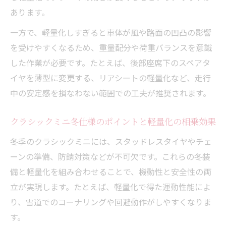
クラシックミニの雪道対応力を高めるパー
あります。
ツ活用術
一方で、軽量化しすぎると車体が風や路面の凹凸の影響
冬の富士吉田市を安全に走る準備とは
を受けやすくなるため、重量配分や荷重バランスを意識
クラシックミニで安全に富士吉田市を走る
した作業が必要です。たとえば、後部座席下のスペアタ
準備法
イヤを薄型に変更する、リアシートの軽量化など、走行
クラシックミニ冬装備と軽量化の効果的な
中の安定感を損なわない範囲での工夫が推奨されます。
組み合わせ
クラシックミニ冬支度で見落としがちな安
クラシックミニ冬仕様のポイントと軽量化の相乗効果
全ポイント
冬季のクラシックミニには、スタッドレスタイヤやチェ
クラシックミニで冬の富士吉田市を快適走
ーンの準備、防錆対策などが不可欠です。これらの冬装
行する秘訣
備と軽量化を組み合わせることで、機動性と安全性の両
クラシックミニの冬対策と安全運転の両立
立が実現します。たとえば、軽量化で得た運動性能によ
方法
り、雪道でのコーナリングや回避動作がしやすくなりま
す。
スタッドレスタイヤ選びと軽量化の極意