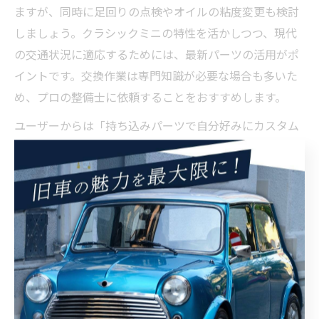
ますが、同時に足回りの点検やオイルの粘度変更も検討
しましょう。クラシックミニの特性を活かしつつ、現代
の交通状況に適応するためには、最新パーツの活用がポ
イントです。交換作業は専門知識が必要な場合も多いた
め、プロの整備士に依頼することをおすすめします。
ユーザーからは「持ち込みパーツで自分好みにカスタム
できた」「交換後は冬場も安心して運転できた」といっ
た満足の声が多く寄せられています。初心者はまずブレ
ーキやタイヤなど安全に直結するパーツから見直しを始
めると良いでしょう。
軽量化でクラシックミニ本来の走
りを満喫