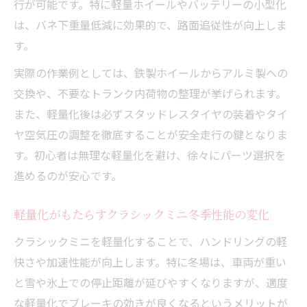
行が可能です。特に軽量ホイールやバッテリーの小型化
軽量化後のクラシックミニで冬の安定走行
は、バネ下重量低減に効果的で、路面追従性が向上しま
を実現する
す。
クラシックミニ本来の軽快さと冬路面への
適応例
実際の作業例としては、鉄製ホイールからアルミ製への
交換や、不要なトランク内荷物の整理が挙げられます。
クラシックミニの軽量化と走りの変化を体
また、軽量化後は必ずスタッドレスタイヤの装着やタイ
感する方法
ヤ空気圧の調整を徹底することが安全走行の鍵となりま
雪道でも安心なクラシックミニの工夫
す。初心者は無理な軽量化を避け、徐々にパーツ選択を
クラシックミニ雪道対策と軽量化の実用的
進めるのが安心です。
な工夫
クラシックミニで雪道を走るための軽量化
軽量化がもたらすクラシックミニ冬季性能の変化
ポイント
クラシックミニを軽量化することで、ハンドリングの軽
軽量化クラシックミニの雪道に強い装備選
快さや加速性能が向上します。特に冬場は、車両が重い
び
と雪や氷上での停止距離が延びやすくなりますが、適度
雪道走行時のクラシックミニ安全性向上策
な軽量化でブレーキの効きが良くなるというメリットが