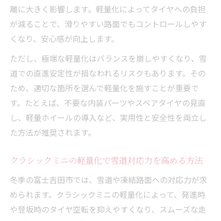
化するコツ
離に大きく影響します。軽量化によってタイヤへの負担
クラシックミニの軽量化が冬タイヤ選びに
が減ることで、滑りやすい路面でもコントロールしやす
与える影響
くなり、安心感が向上します。
快適なクラシックミニ冬走行に必要な軽量
ただし、極端な軽量化はバランスを崩しやすくなり、雪
化の工夫
道での直進安定性が損なわれるリスクもあります。その
クラシックミニの冬用装備と軽量化のバラ
ため、適切な箇所を選んで軽量化を施すことが重要で
ンス調整
す。たとえば、不要な内装パーツやスペアタイヤの見直
クラシックミニ冬走行前に検討したいパー
し、軽量ホイールの導入など、実用性と安全性を両立し
ツ交換案
た方法が推奨されます。
軽量化でクラシックミニ本来の走りを満喫
クラシックミニの軽量化で雪道対応力を高める方法
クラシックミニ軽量化で味わう冬の走行性
能向上体験
冬季の富士吉田市では、雪道や凍結路面への対応力が求
クラシックミニ走行性能本来の魅力を軽量
められます。クラシックミニの軽量化によって、発進時
化で引き出す
や登坂時のタイヤ空転を抑えやすくなり、スムーズな走