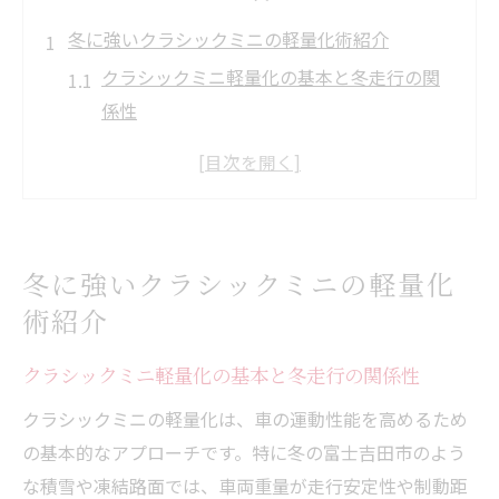
冬に強いクラシックミニの軽量化術紹介
クラシックミニ軽量化の基本と冬走行の関
係性
クラシックミニの軽量化で雪道対応力を高
める方法
軽量化がもたらすクラシックミニ冬季性能
の変化
冬に強いクラシックミニの軽量化
クラシックミニ冬仕様のポイントと軽量化
術紹介
の相乗効果
冬のクラシックミニ軽量化でドライブが快
クラシックミニ軽量化の基本と冬走行の関係性
適になる理由
クラシックミニの軽量化は、車の運動性能を高めるため
クラシックミニで快適走行を目指す冬対策
の基本的なアプローチです。特に冬の富士吉田市のよう
クラシックミニ冬対策で走行快適性を最大
な積雪や凍結路面では、車両重量が走行安定性や制動距