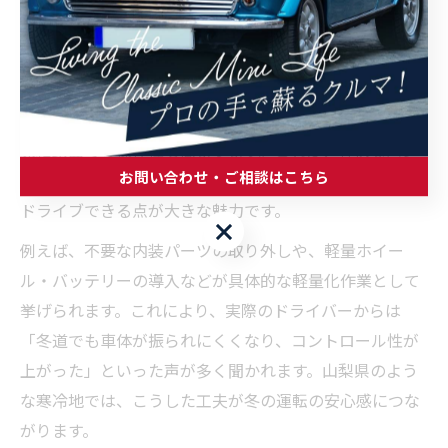
クラシックミニ軽量化で味わう冬の走行性能向上体験
クラシックミニを冬の富士吉田市で走らせる際、車両の
軽量化は走行性能の大幅な向上に直結します。車体重量
を減らすことで、加速やブレーキ性能が向上し、雪道や
凍結路面での操作性も高まります。これは、軽快なハン
お問い合わせ・ご相談はこちら
ドリングを維持しながら、滑りやすい路面でも安心して
ドライブできる点が大きな魅力です。
お問い合わせ・ご相談はこちら
例えば、不要な内装パーツの取り外しや、軽量ホイー
ル・バッテリーの導入などが具体的な軽量化作業として
挙げられます。これにより、実際のドライバーからは
「冬道でも車体が振られにくくなり、コントロール性が
上がった」といった声が多く聞かれます。山梨県のよう
な寒冷地では、こうした工夫が冬の運転の安心感につな
がります。