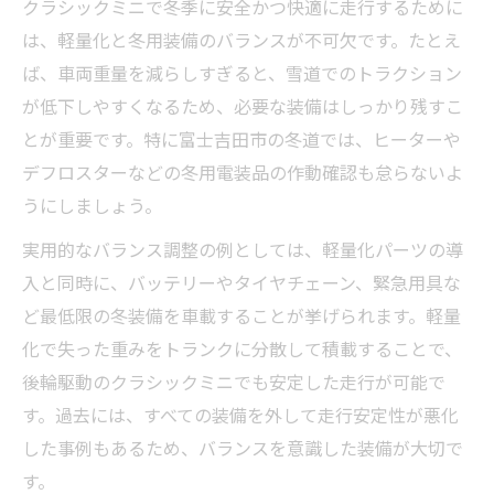
クラシックミニで冬季に安全かつ快適に走行するために
は、軽量化と冬用装備のバランスが不可欠です。たとえ
ば、車両重量を減らしすぎると、雪道でのトラクション
が低下しやすくなるため、必要な装備はしっかり残すこ
とが重要です。特に富士吉田市の冬道では、ヒーターや
デフロスターなどの冬用電装品の作動確認も怠らないよ
うにしましょう。
実用的なバランス調整の例としては、軽量化パーツの導
入と同時に、バッテリーやタイヤチェーン、緊急用具な
ど最低限の冬装備を車載することが挙げられます。軽量
化で失った重みをトランクに分散して積載することで、
後輪駆動のクラシックミニでも安定した走行が可能で
す。過去には、すべての装備を外して走行安定性が悪化
した事例もあるため、バランスを意識した装備が大切で
す。